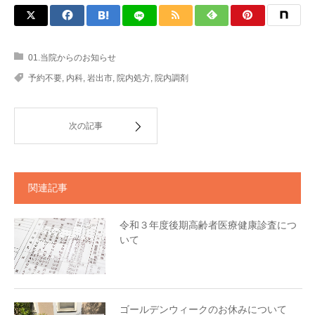
01.当院からのお知らせ
予約不要
,
内科
,
岩出市
,
院内処方
,
院内調剤
次の記事
関連記事
令和３年度後期高齢者医療健康診査につ
いて
ゴールデンウィークのお休みについて