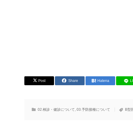
Post
Share
Hatena
L
02.検診・健診について
,
03.予防接種について
B型