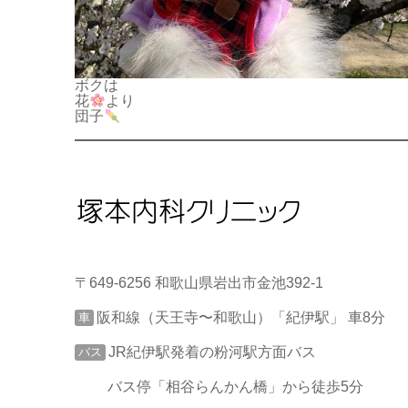
ボクは
花
より
団子
〒649-6256 和歌山県岩出市金池392-1
阪和線（天王寺〜和歌山）「紀伊駅」 車8分
車
JR紀伊駅発着の粉河駅方面バス
バス
バス停「相谷らんかん橋」から徒歩5分